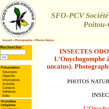
SFO-PCV Société 
Poitou-
Accueil
>
Photographie
>
Photos Nature
Rechercher :
INSECTES ODO
L’Onychogomphe à
uncatus). Photographie
Présentation
Structures
Objectifs
Informations
PHOTOS NATURA
Activités
Contacts
Adhésion
INSE
Edito
Orchidées
indigènes
L’Onycho