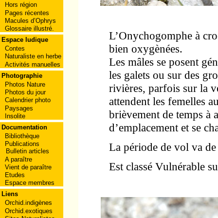
Hors région
Pages récentes
Macules d’Ophrys
Glossaire illustré.
L’Onychogomphe à croch
Espace ludique
bien oxygènées.
Contes
Naturaliste en herbe
Les mâles se posent gén
Activités manuelles
les galets ou sur des gr
Photographie
Photos Nature
rivières, parfois sur la v
Photos du jour
attendent les femelles a
Calendrier photo
Paysages
brièvement de temps à a
Insolite
d’emplacement et se cha
Documentation
Bibliothèque
Publications
La période de vol va de
Bulletin articles
A paraître
Est classé Vulnérable su
Vient de paraître
Etudes
Espace membres
Liens
Orchid.indigènes
Orchid.exotiques