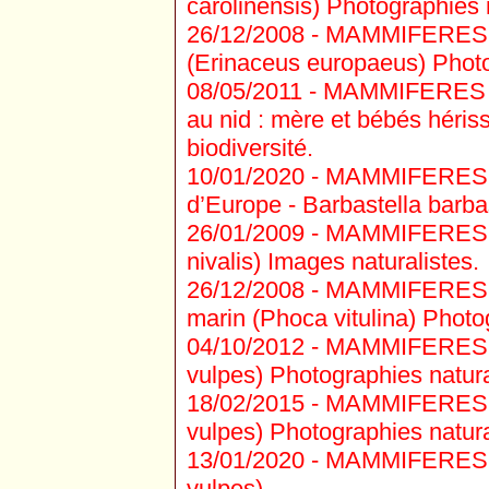
carolinensis) Photographies n
26/12/2008 -
MAMMIFERES I
(Erinaceus europaeus) Photog
08/05/2011 -
MAMMIFERES IN
au nid : mère et bébés héris
biodiversité.
10/01/2020 -
MAMMIFERES C
d’Europe - Barbastella barba
26/01/2009 -
MAMMIFERES M
nivalis) Images naturalistes.
26/12/2008 -
MAMMIFERES P
marin (Phoca vitulina) Photog
04/10/2012 -
MAMMIFERES C
vulpes) Photographies natural
18/02/2015 -
MAMMIFERES C
vulpes) Photographies natural
13/01/2020 -
MAMMIFERES C
vulpes)