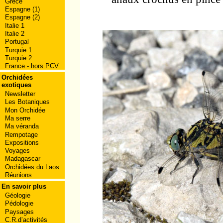
Grèce
Espagne (1)
Espagne (2)
Italie 1
Italie 2
Portugal
Turquie 1
Turquie 2
France - hors PCV
Orchidées
exotiques
Newsletter
Les Botaniques
Mon Orchidée
Ma serre
Ma véranda
Rempotage
Expositions
Voyages
Madagascar
Orchidées du Laos
Réunions
En savoir plus
Géologie
Pédologie
Paysages
C.R.d’activités