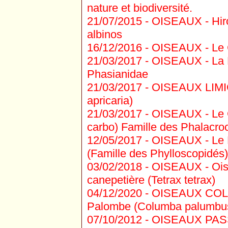
nature et biodiversité.
21/07/2015 -
OISEAUX - Hiron
albinos
16/12/2016 -
OISEAUX - Le C
21/03/2017 -
OISEAUX - La Pe
Phasianidae
21/03/2017 -
OISEAUX LIMICO
apricaria)
21/03/2017 -
OISEAUX - Le 
carbo) Famille des Phalacro
12/05/2017 -
OISEAUX - Le Po
(Famille des Phylloscopidés)
03/02/2018 -
OISEAUX - Oise
canepetière (Tetrax tetrax)
04/12/2020 -
OISEAUX COLU
Palombe (Columba palumbu
07/10/2012 -
OISEAUX PASSE