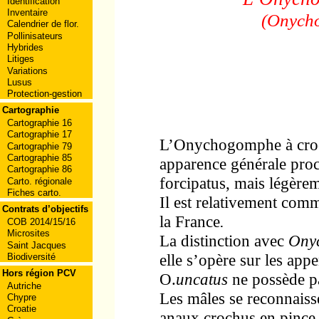
Identification
Inventaire
(Onych
Calendrier de flor.
Pollinisateurs
Hybrides
Litiges
Variations
Lusus
Protection-gestion
Cartographie
Cartographie 16
Cartographie 17
L’Onychogomphe à croc
Cartographie 79
Cartographie 85
apparence générale proc
Cartographie 86
forcipatus
, mais légère
Carto. régionale
Fiches carto.
Il est relativement com
Contrats d’objectifs
la France
.
COB 2014/15/16
Microsites
La distinction avec
Onyc
Saint Jacques
elle s’opère sur les app
Biodiversité
Hors région PCV
O.
uncatus
ne possède pa
Autriche
Les mâles se reconnaiss
Chypre
Croatie
anaux crochus en pince à