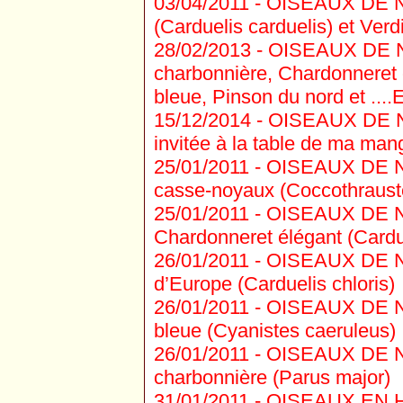
03/04/2011 -
OISEAUX DE N
(Carduelis carduelis) et Verd
28/02/2013 -
OISEAUX DE 
charbonnière, Chardonneret 
bleue, Pinson du nord et ....
15/12/2014 -
OISEAUX DE N
invitée à la table de ma mange
25/01/2011 -
OISEAUX DE N
casse-noyaux (Coccothraust
25/01/2011 -
OISEAUX DE 
Chardonneret élégant (Cardue
26/01/2011 -
OISEAUX DE N
d’Europe (Carduelis chloris)
26/01/2011 -
OISEAUX DE 
bleue (Cyanistes caeruleus)
26/01/2011 -
OISEAUX DE 
charbonnière (Parus major)
31/01/2011 -
OISEAUX EN HI