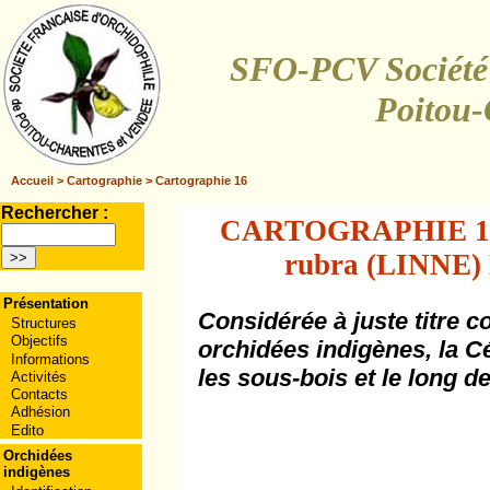
SFO-PCV Société 
Poitou-
Accueil
>
Cartographie
>
Cartographie 16
Rechercher :
CARTOGRAPHIE 16 -
rubra (LINNE)
Présentation
Considérée à juste titre 
Structures
Objectifs
orchidées indigènes, la 
Informations
les sous-bois et le long de
Activités
Contacts
Adhésion
Edito
Orchidées
indigènes