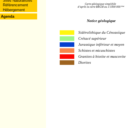
Sites Naturalistes
Carte géologique simplifiée
Référencement
ème
d’après la carte BRGM au 1/1000 000
Hébergement
Agenda
Notice géologique
Sidérolithique du Cénozoïque
Crétacé supérieur
Jurassique inférieur et moyen
Schistes et micaschistes
Granites à biotite et muscovite
Diorites