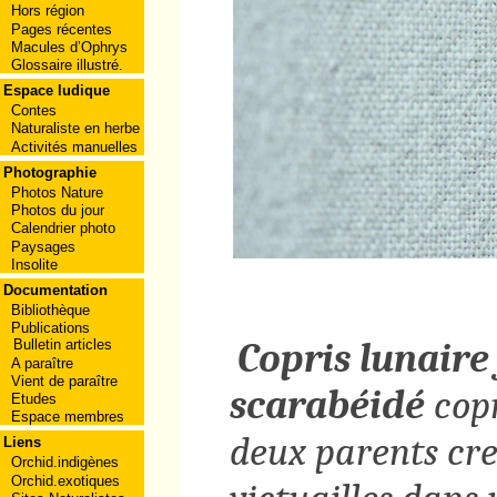
Hors région
Pages récentes
Macules d’Ophrys
Glossaire illustré.
Espace ludique
Contes
Naturaliste en herbe
Activités manuelles
Photographie
Photos Nature
Photos du jour
Calendrier photo
Paysages
Insolite
Documentation
Bibliothèque
Publications
Copris lunaire
Bulletin articles
A paraître
Vient de paraître
scarabéidé
copr
Etudes
Espace membres
deux parents creu
Liens
Orchid.indigènes
Orchid.exotiques