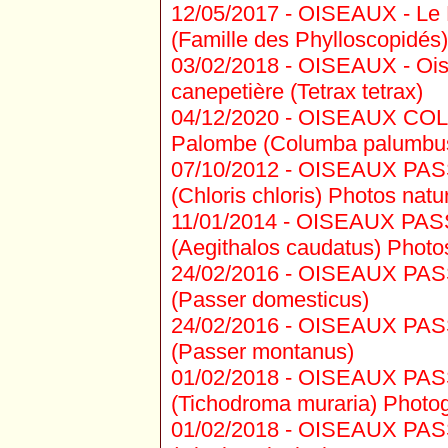
12/05/2017 -
OISEAUX - Le Po
(Famille des Phylloscopidés)
03/02/2018 -
OISEAUX - Oise
canepetière (Tetrax tetrax)
04/12/2020 -
OISEAUX COLU
Palombe (Columba palumbu
07/10/2012 -
OISEAUX PASSE
(Chloris chloris) Photos natur
11/01/2014 -
OISEAUX PASS
(Aegithalos caudatus) Photos
24/02/2016 -
OISEAUX PASS
(Passer domesticus)
24/02/2016 -
OISEAUX PASSE
(Passer montanus)
01/02/2018 -
OISEAUX PASSE
(Tichodroma muraria) Photogr
01/02/2018 -
OISEAUX PASSE