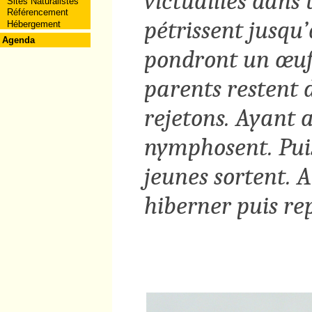
victuailles dans 
Sites Naturalistes
Référencement
pétrissent jusqu’
Hébergement
Agenda
pondront un œuf. 
parents restent d
rejetons. Ayant a
nymphosent. Puis
jeunes sortent. A
hiberner puis re