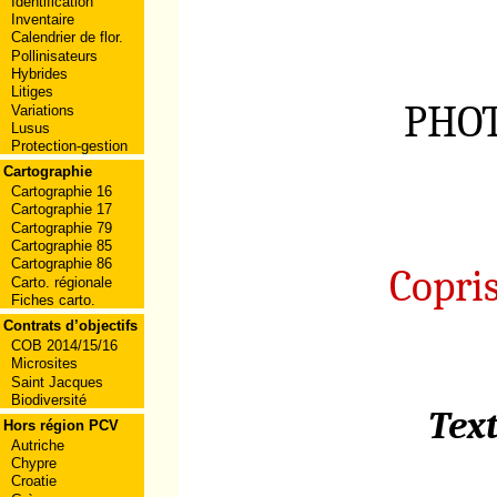
Identification
Inventaire
Calendrier de flor.
Pollinisateurs
Hybrides
Litiges
PHOT
Variations
Lusus
Protection-gestion
Cartographie
Cartographie 16
Cartographie 17
Cartographie 79
Cartographie 85
Cartographie 86
Copri
Carto. régionale
Fiches carto.
Contrats d’objectifs
COB 2014/15/16
Microsites
Saint Jacques
Biodiversité
Tex
Hors région PCV
Autriche
Chypre
Croatie