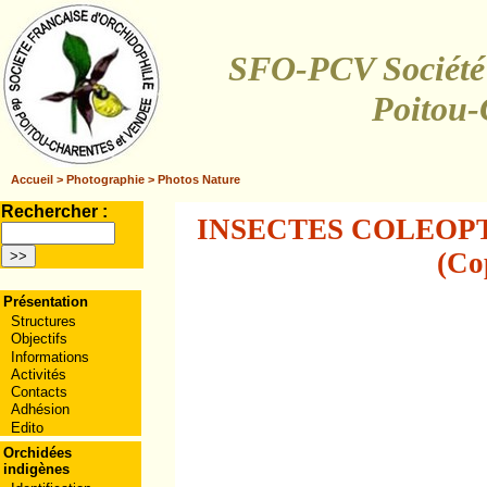
SFO-PCV Société 
Poitou-
Accueil
>
Photographie
>
Photos Nature
Rechercher :
INSECTES COLEOPTERE
(Co
Présentation
Structures
Objectifs
Informations
Activités
Contacts
Adhésion
Edito
Orchidées
indigènes