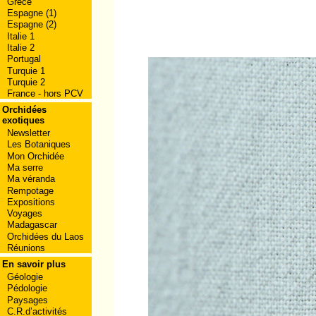
Grèce
Espagne (1)
Espagne (2)
Italie 1
Italie 2
Portugal
Turquie 1
Turquie 2
France - hors PCV
Orchidées
exotiques
Newsletter
Les Botaniques
Mon Orchidée
Ma serre
Ma véranda
Rempotage
Expositions
Voyages
Madagascar
Orchidées du Laos
Réunions
En savoir plus
Géologie
Pédologie
Paysages
C.R.d’activités